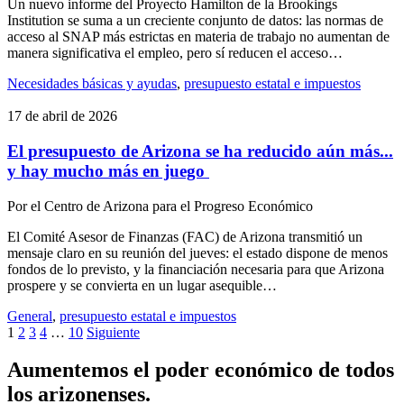
Un nuevo informe del Proyecto Hamilton de la Brookings
Institution se suma a un creciente conjunto de datos: las normas de
acceso al SNAP más estrictas en materia de trabajo no aumentan de
manera significativa el empleo, pero sí reducen el acceso…
Necesidades básicas y ayudas
,
presupuesto estatal e impuestos
17 de abril de 2026
El presupuesto de Arizona se ha reducido aún más...
y hay mucho más en juego
Por
el Centro de Arizona para el Progreso Económico
El Comité Asesor de Finanzas (FAC) de Arizona transmitió un
mensaje claro en su reunión del jueves: el estado dispone de menos
fondos de lo previsto, y la financiación necesaria para que Arizona
prospere y se convierta en un lugar asequible…
General
,
presupuesto estatal e impuestos
Paginación
1
2
3
4
…
10
Siguiente
de
Aumentemos el poder económico de todos
entradas
los arizonenses.