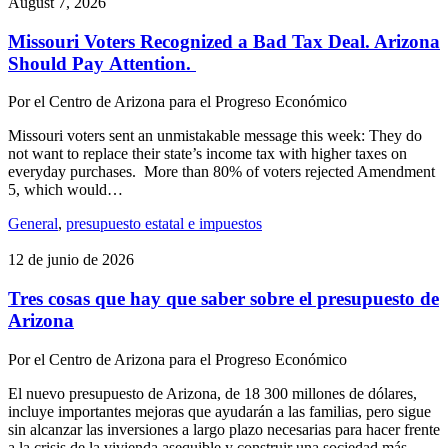
la
August 7, 2026
barra
lateral
Missouri Voters Recognized a Bad Tax Deal. Arizona
del
Should Pay Attention.
blog
Por
el Centro de Arizona para el Progreso Económico
Missouri voters sent an unmistakable message this week: They do
not want to replace their state’s income tax with higher taxes on
everyday purchases. More than 80% of voters rejected Amendment
5, which would…
General
,
presupuesto estatal e impuestos
12 de junio de 2026
Tres cosas que hay que saber sobre el presupuesto de
Arizona
Por
el Centro de Arizona para el Progreso Económico
El nuevo presupuesto de Arizona, de 18 300 millones de dólares,
incluye importantes mejoras que ayudarán a las familias, pero sigue
sin alcanzar las inversiones a largo plazo necesarias para hacer frente
a la crisis de la vivienda asequible y construir una sociedad más