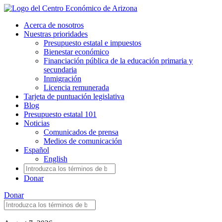
Ir
al
Acerca de nosotros
contenido
Nuestras prioridades
principal
Presupuesto estatal e impuestos
Bienestar económico
Financiación pública de la educación primaria y
secundaria
Inmigración
Licencia remunerada
Tarjeta de puntuación legislativa
Blog
Presupuesto estatal 101
Noticias
Comunicados de prensa
Medios de comunicación
Español
English
Buscar:
Donar
Donar
Buscar:
Blog
Omitir